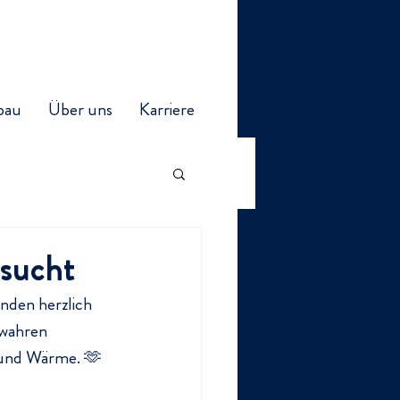
bau
Über uns
Karriere
esucht
den herzlich 
 wahren 
 und Wärme. 🫶