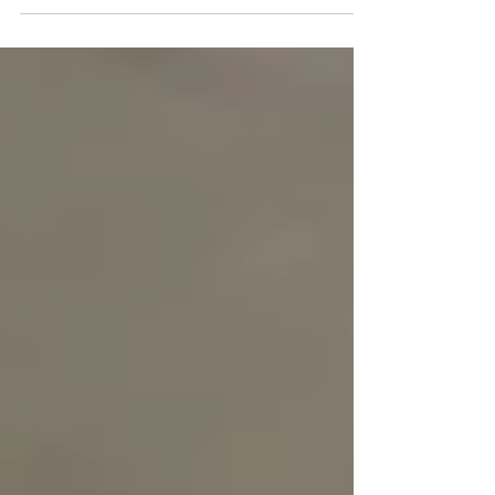
Guggenmusik Nachtheueler und die
Bireggwaldsonnenblume besuchten uns und
sorgten für beste Stimmung.🥁 Es wurde getanzt,
gelacht und gemeinsam gefeiert.💃 Natürlich durfte
auch eine Polonaise nicht fehlen. Ein grosses
Dankeschön an alle, die diese Anlässe möglich
gemacht haben.