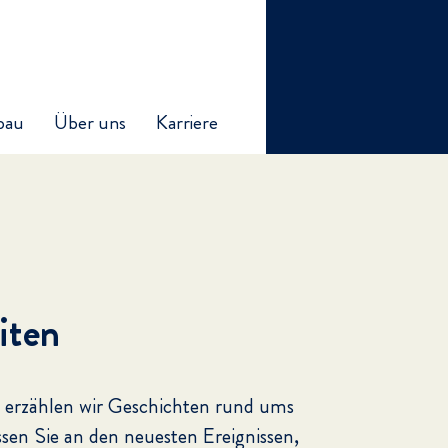
bau
Über uns
Karriere
iten
 erzählen wir Geschichten rund ums
ssen Sie an den neuesten Ereignissen,