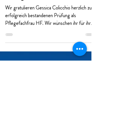
Gratulation zum
erfolgreichen Abschluss
Wir gratulieren Gessica Colicchio herzlich zur
erfolgreich bestandenen Prüfung als
Pflegefachfrau HF. Wir wünschen ihr für ihren
weiteren beruflichen Weg viel Freude und
Erfüllung. Ab April übernimmt sie zusätzlich die
Rolle als Berufsbildnerin und begleitet die
nächste Generation engagiert durch ihre
Ausbildung. Wir freuen uns sehr, sie in dieser
wichtigen Funktion bei uns zu wissen.