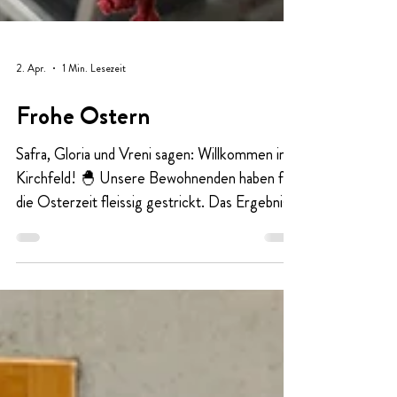
2. Apr.
1 Min. Lesezeit
Frohe Ostern
Safra, Gloria und Vreni sagen: Willkommen im
Kirchfeld! 🐣 Unsere Bewohnenden haben für
die Osterzeit fleissig gestrickt. Das Ergebnis:
viele bunte Hühner, die unseren Eingang und
das Restaurant verschönern. Jedes Huhn ist
mit Namen und Herstellerin angeschrieben.
Einige stehen auch zum Verkauf. Vielen Dank
an das ganze Aktivitätenteam und an die
fleissigen Bewohnerinnen und Bewohner, die