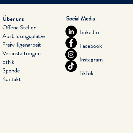
Fasn
Social Media
Über uns
Offene Stellen
LinkedIn
Ausbildungsplätze
Miteinander gestalten und
Freiwilligenarbeit
erleben
Facebook
Veranstaltungen
Instagram
Ethik
Spende
TikTok
Kontakt