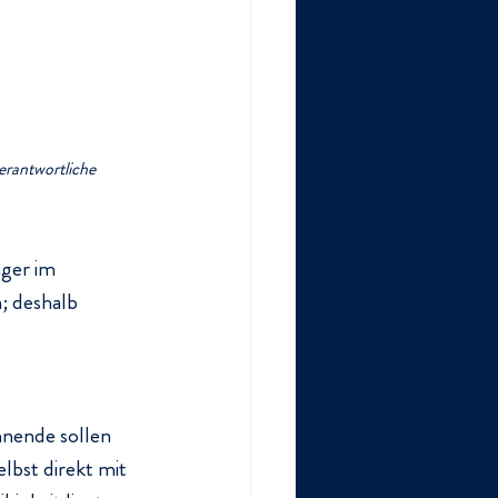
erantwortliche
ger im 
; deshalb 
hnende sollen 
lbst direkt mit 