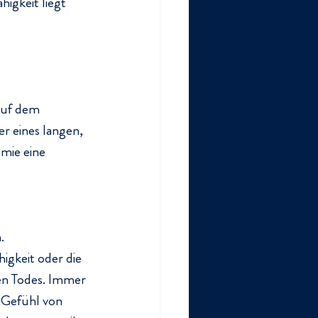
igkeit liegt 
auf dem 
r eines langen, 
mie eine 
.
igkeit oder die 
en Todes. Immer 
 Gefühl von 