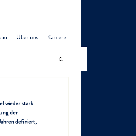
bau
Über uns
Karriere
l wieder stark 
ung der 
hren definiert, 