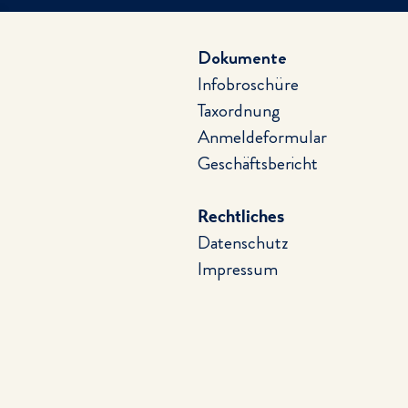
Dokumente
Infobroschüre
Taxordnung
Abwechslung und Beschäftigung
Anmeldeformular
im Alltag integriert
Geschäftsbericht
Rechtliches
Datenschutz
Impressum