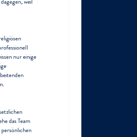
 dagegen, weil 
eligiösen 
rofessionell 
ssen nur einige 
ige 
beitenden 
n.
etzlichen 
iehe das Team 
 persönlichen 