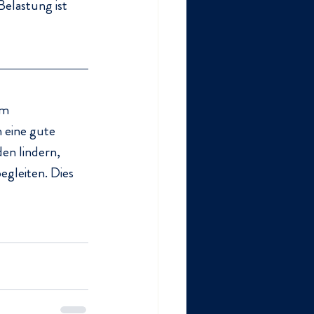
elastung ist 
im 
 eine gute 
en lindern, 
gleiten. Dies 