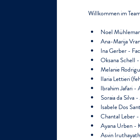
Willkommen im Team
Noel Mühleman
Ana-Marija Vran
Ina Gerber - Fa
Oksana Schell 
Melanie Rodrigu
Ilaria Lettieri 
Ibrahim Jafari -
Soraia da Silva 
Isabele Dos San
Chantal Leber -
Ayana Urben - 
Asvin Iruthayat