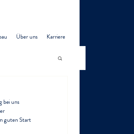
bau
Über uns
Karriere
 bei uns 
er 
n guten Start 