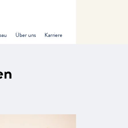
bau
Über uns
Karriere
en