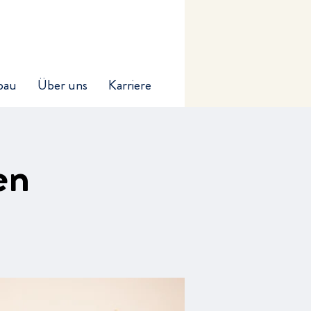
bau
Über uns
Karriere
en