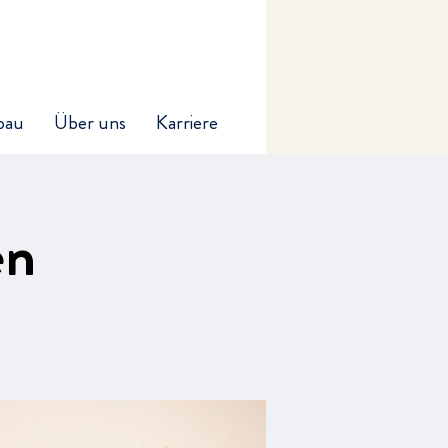
bau
Über uns
Karriere
en