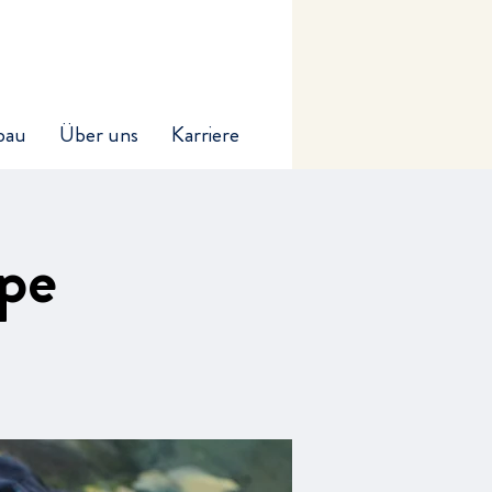
bau
Über uns
Karriere
ppe