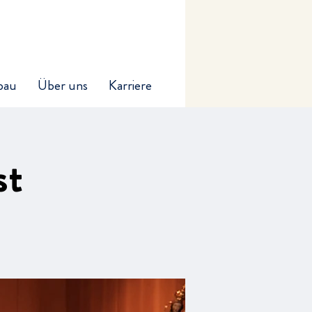
bau
Über uns
Karriere
st