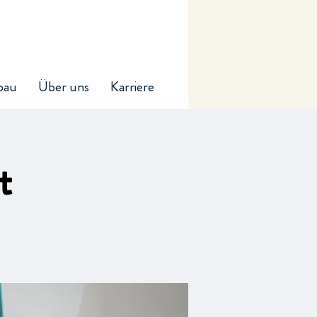
bau
Über uns
Karriere
t