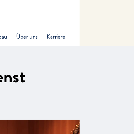
bau
Über uns
Karriere
enst