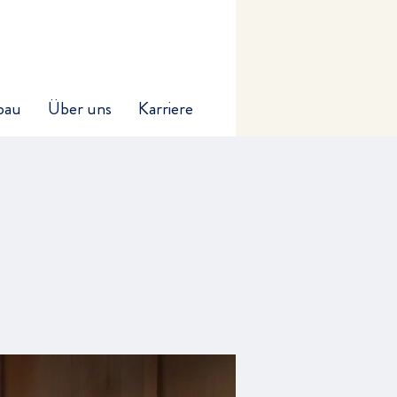
bau
Über uns
Karriere
t