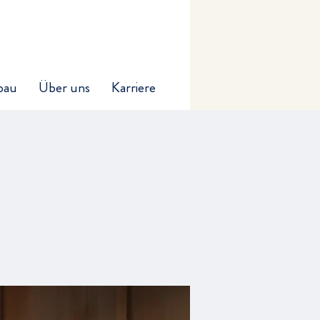
bau
Über uns
Karriere
t