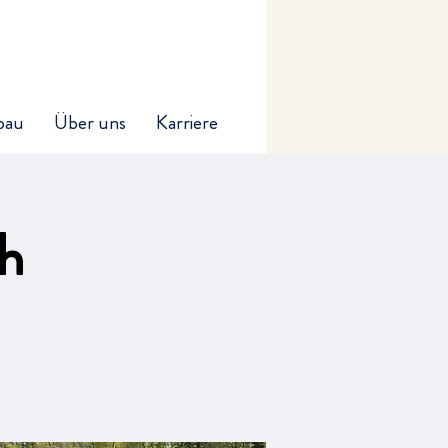
bau
Über uns
Karriere
h