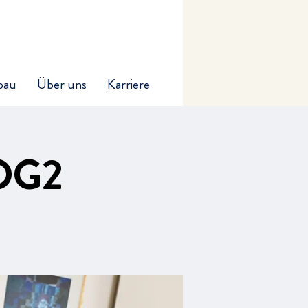
bau
Über uns
Karriere
 OG2