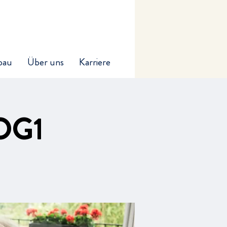
bau
Über uns
Karriere
 OG1