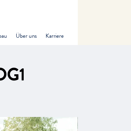
bau
Über uns
Karriere
 OG1