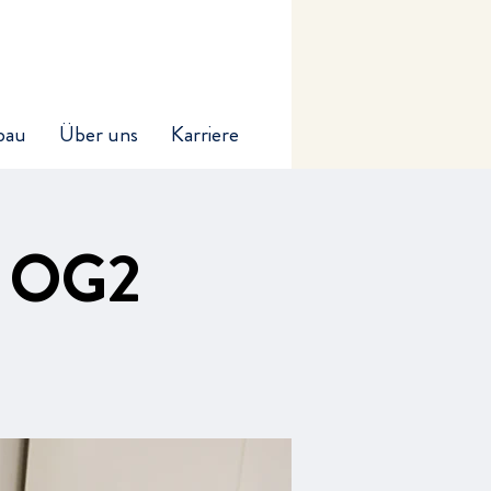
bau
Über uns
Karriere
m OG2