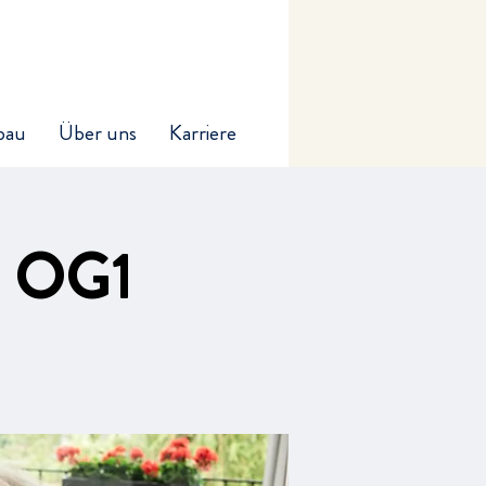
bau
Über uns
Karriere
m OG1