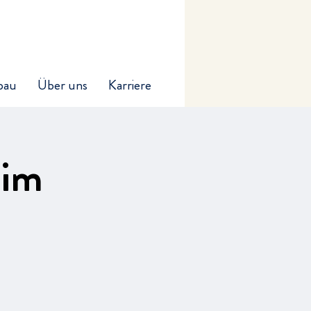
bau
Über uns
Karriere
 im