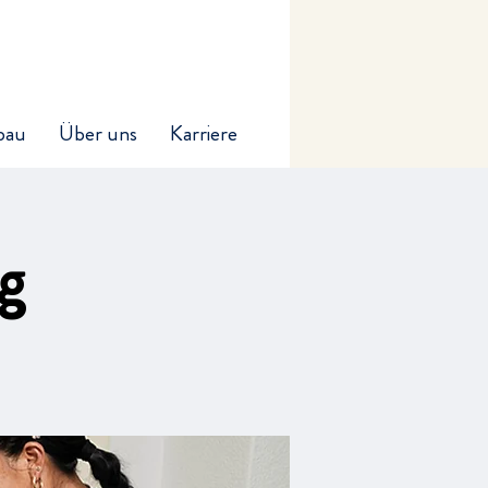
bau
Über uns
Karriere
g