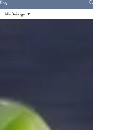
Blog
Alle Beiträge
Alle Beiträge
Mitarbeitende
Betreuung &
Pflege
Begegnung
Neubau
Organisation
Kirchfeld