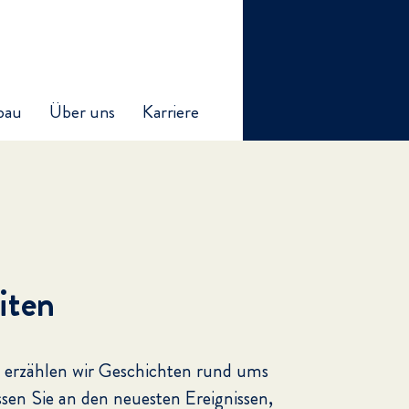
bau
Über uns
Karriere
iten
 erzählen wir Geschichten rund ums
ssen Sie an den neuesten Ereignissen,