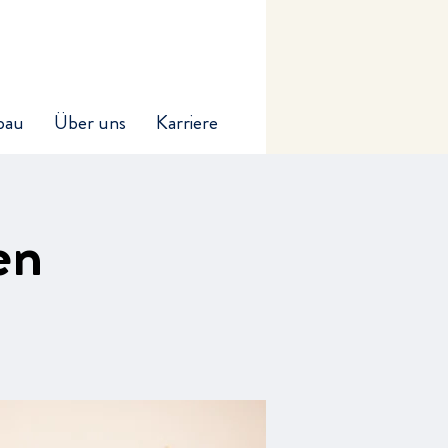
bau
Über uns
Karriere
en