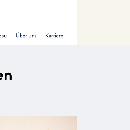
bau
Über uns
Karriere
en