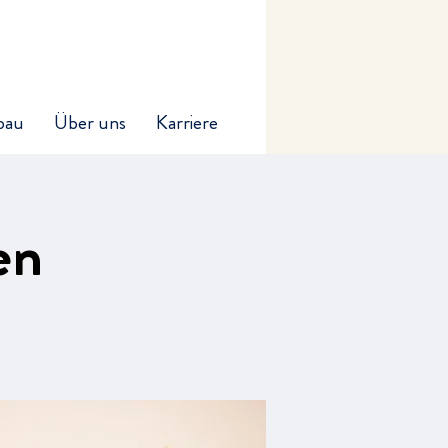
bau
Über uns
Karriere
en