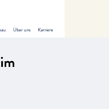
bau
Über uns
Karriere
 im