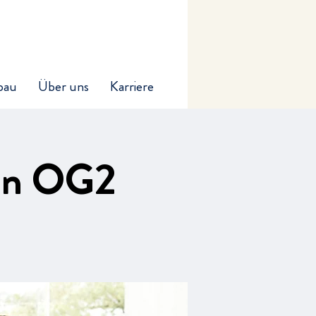
bau
Über uns
Karriere
ion OG2